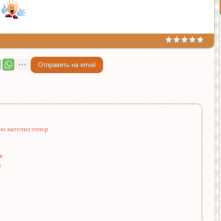
ьно наточил топор
я
х