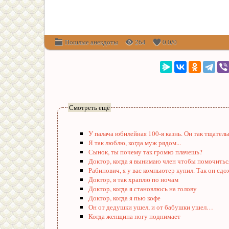
Пошлые анекдоты
264
0.0
/
0
Смотреть ещё
У палача юбилейная 100-я казнь. Он так тщател
Я так люблю, когда муж рядом...
Сынок, ты почему так громко плачешь?
Доктор, когда я вынимаю член чтобы помочитьс
Рабинович, я у вас компьютер купил. Так он сдо
Доктор, я так храплю по ночам
Доктор, когда я становлюсь на голову
Доктор, когда я пью кофе
Он от дедушки ушел, и от бабушки ушел…
Когда женщина ногу поднимает