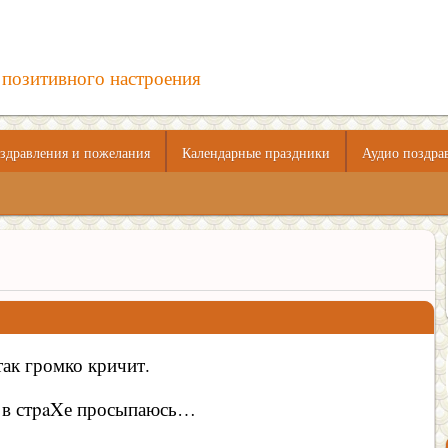
 позитивного настроения
здравления и пожелания
Календарные праздники
Аудио поздра
так громко кричит.
в в стpaXе просыпаюсь…