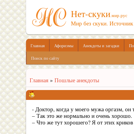
Нет-скуки
.мир.рус
Мир без скуки. Источник
Главная
Афоризмы
Анекдоты и загадки
По
Поиск по сайту
Главная
»
Пошлые анекдоты
- Доктор, когда у моего мужа оргазм, он 
– Так это же нормально и очень хорошо.
– Что же тут хорошего? Я от этих крико