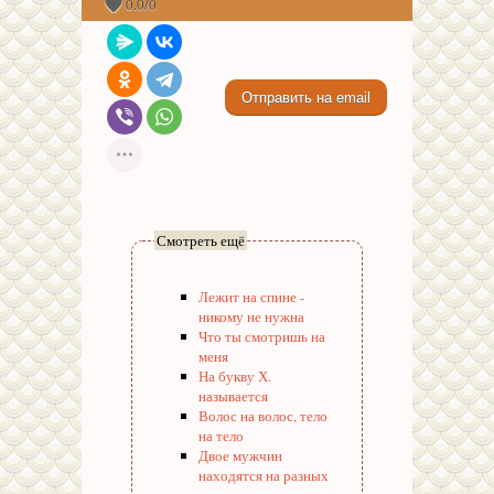
0.0
/
0
Смотреть ещё
Лежит на спине -
никому не нужна
Что ты смотришь на
меня
На букву Х.
называется
Волос на волос, тело
на тело
Двое мужчин
находятся на разных