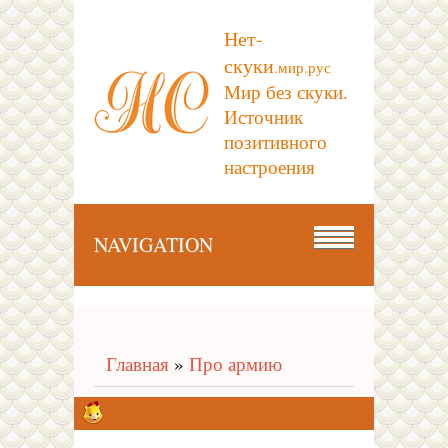
Нет-
скуки
.мир.рус
Мир без скуки.
Источник
позитивного
настроения
NAVIGATION
Главная
»
Про армию