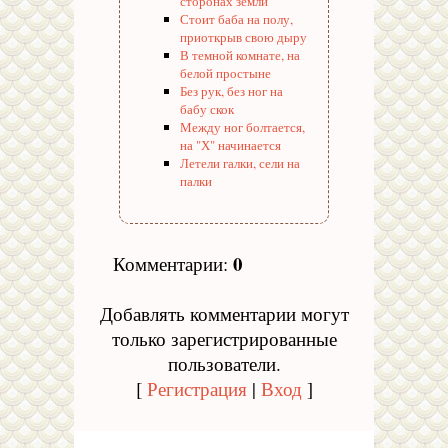
сторонах земли
Стоит баба на полу,
приоткрыв свою дыру
В темной комнате, на
белой простыне
Без рук, без ног на
бабу скок
Между ног болтается,
на "Х" начинается
Летели галки, сели на
палки
0
Комментарии
:
Добавлять комментарии могут
только зарегистрированные
пользователи.
[
Регистрация
|
Вход
]