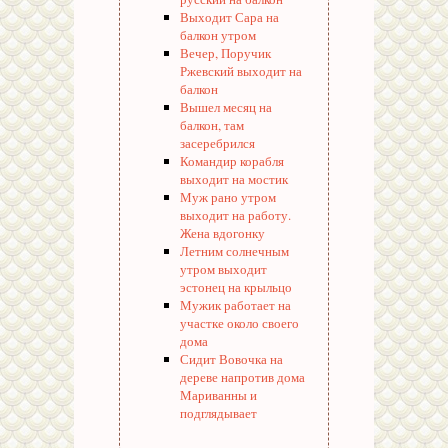
Выходит Сара на
балкон утром
Вечер, Поручик
Ржевский выходит на
балкон
Вышел месяц на
балкон, там
засеребрился
Командир корабля
выходит на мостик
Муж рано утром
выходит на работу.
Жена вдогонку
Летним солнечным
утром выходит
эстонец на крыльцо
Мужик работает на
участке около своего
дома
Сидит Вовочка на
дереве напротив дома
Мариванны и
подглядывает