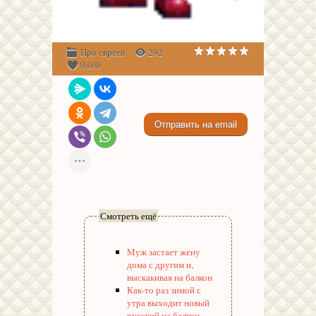
Про евреев
292
0.0
/
0
Смотреть ещё
Муж застает жену
дома с другим и,
выскакивая на балкон
Как-то раз зимой с
утра выходит новый
русский на балкон