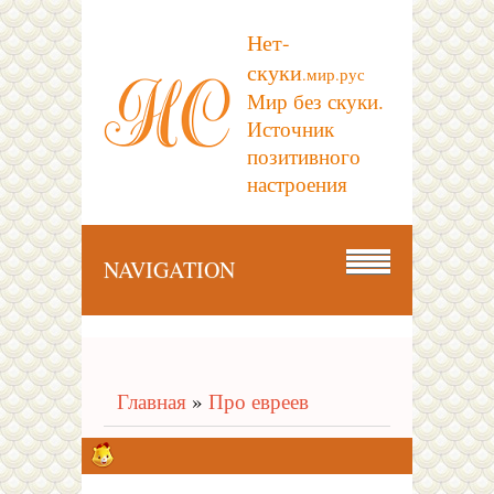
Нет-
скуки
.мир.рус
Мир без скуки.
Источник
позитивного
настроения
NAVIGATION
Главная
»
Про евреев