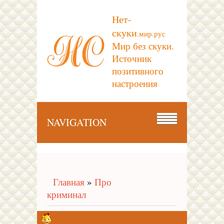
Нет-
скуки
.мир.рус
Мир без скуки.
Источник
позитивного
настроения
NAVIGATION
Главная
»
Про
криминал