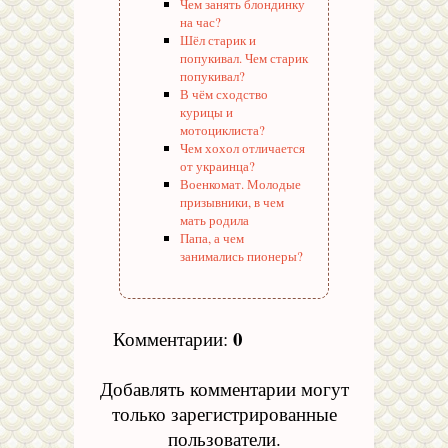
Чем занять блондинку
на час?
Шёл старик и
попукивал. Чем старик
попукивал?
В чём сходство
курицы и
мотоциклиста?
Чем хохол отличается
от украинца?
Военкомат. Молодые
призывники, в чем
мать родила
Папа, а чем
занимались пионеры?
0
Комментарии
:
Добавлять комментарии могут
только зарегистрированные
пользователи.