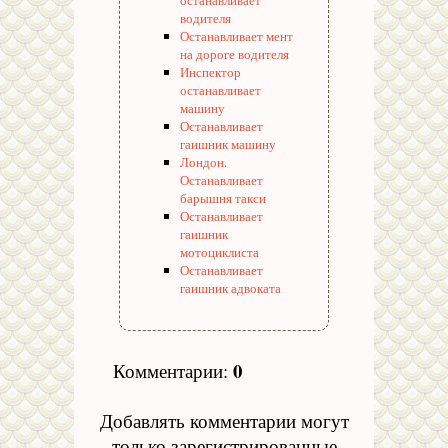
останавливает
водителя
Останавливает мент
на дороге водителя
Инспектор
останавливает
машину
Останавливает
гаишник машину
Лондон.
Останавливает
барышня такси
Останавливает
гаишник
мотоциклиста
Останавливает
гаишник адвоката
0
Комментарии
:
Добавлять комментарии могут
только зарегистрированные