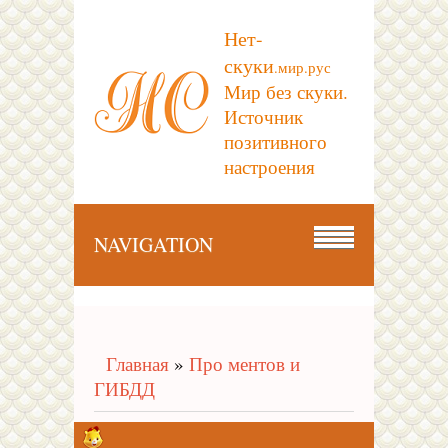
Нет-
скуки
.мир.рус
Мир без скуки.
Источник
позитивного
настроения
NAVIGATION
Главная
»
Про ментов и
ГИБДД