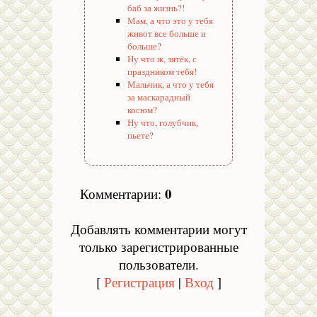
баб за жизнь?!
Мам, а что это у тебя
живот все больше и
больше?
Ну что ж, зятёк, с
праздником тебя!
Мальчик, а что у тебя
за маскарадный
косюм?
Ну что, голубчик,
пьете?
0
Комментарии
:
Добавлять комментарии могут
только зарегистрированные
пользователи.
[
Регистрация
|
Вход
]