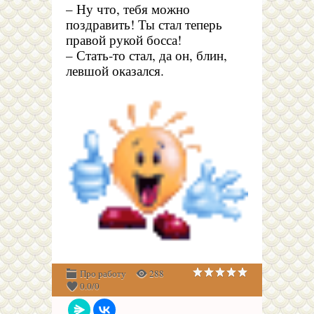
– Ну что, тебя можно
поздравить! Ты стал теперь
правой рукой босса!
– Стать-то стал, да он, блин,
левшой оказался.
Про работу
288
0.0
/
0