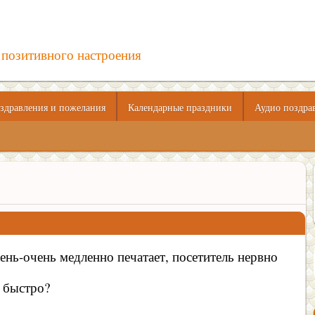
 позитивного настроения
здравления и пожелания
Календарные праздники
Аудио поздра
ень-очень медленно печатает, посетитель нервно
 быстро?