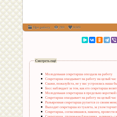
Про работу
289
0.0
/
0
Смотреть ещё
Молоденькая секретарша опоздала на работу
Секретарша опаздывает на работу на целый час
Скажи, пожалуйста, не у вас устроилась наша 
Босс наблюдает за тем, как его секретарша возит
Молоденькая секретарша в предельно короткой
Секретарша опаздывает на работу на целый час
Разъяренная секретарша ругается со своим мен
Выходит секретарша из туалета, за ухом торчит
Секретарша, согласившаяся, наконец, провести 
Секретарша, глупенькая блондинка, заливаясь с