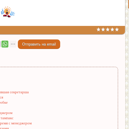
бывшая секретарша
ся
 юбке
еджером
 тампакс
время с менеджером
лезами