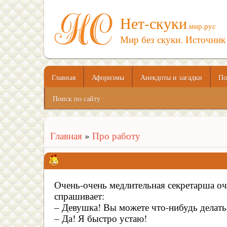
Нет-скуки
.мир.рус
Мир без скуки. Источник
Главная
Афоризмы
Анекдоты и загадки
По
Поиск по сайту
Главная
»
Про работу
Очень-очень медлительная секретарша оч
спрашивает:
– Девушка! Вы можете что-нибудь делать
– Да! Я быстро устаю!