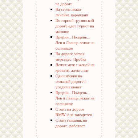
на дороге
На столе лежат
линейка, карандаш
По горной грузинской
дороге едет турист на
машине
Прерия... Полдень...
Лев и Львица лежат на
солнышке
На дороге заглох
мерседес. Пробка
Лежат муж с женой на
кровати, жена спит
Один мужик на
сельской дороге и
угодил в кювет
Прерия... Полдень...
Лев и Львица лежат на
солнышке
Стоит на дороге
BMW и не заводится
Стоит гаишник на
дороге, работает