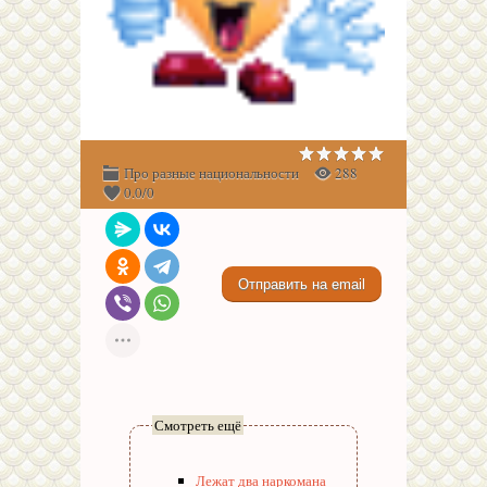
Про разные национальности
288
0.0
/
0
Смотреть ещё
Лежат два наркомана