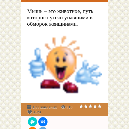
Мышь – это животное, путь
которого усеян упавшими в
обморок женщинами.
Про животных
310
0.0
/
0