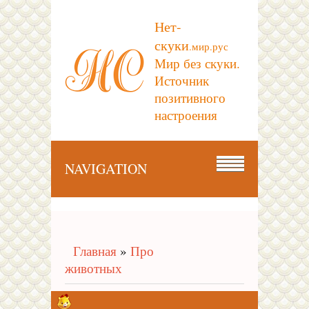
Нет-
скуки
.мир.рус
Мир без скуки.
Источник
позитивного
настроения
NAVIGATION
Главная
»
Про
животных