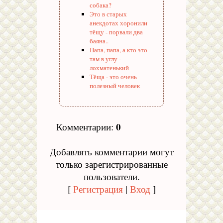
собака?
Это в старых
анекдотах хоронили
тёщу - порвали два
баяна..
Папа, папа, а кто это
там в углу -
лохматенький
Тёща - это очень
полезный человек
0
Комментарии
:
Добавлять комментарии могут
только зарегистрированные
пользователи.
[
Регистрация
|
Вход
]