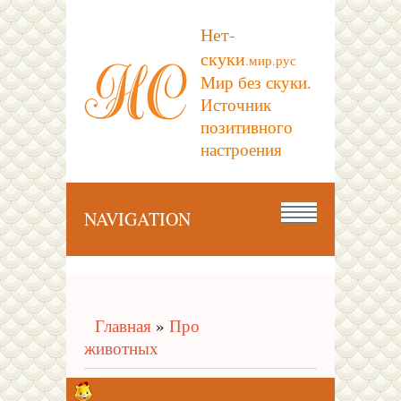
Нет-
скуки
.мир.рус
Мир без скуки.
Источник
позитивного
настроения
NAVIGATION
Главная
»
Про
животных