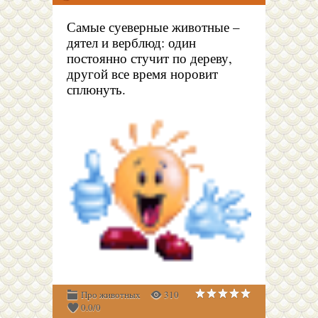
Самые суеверные животные –
дятел и верблюд: один
постоянно стучит по дереву,
другой все время норовит
сплюнуть.
Про животных
310
0.0
/
0