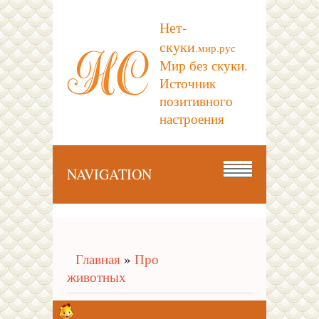
Нет-
скуки
.мир.рус
Мир без скуки.
Источник
позитивного
настроения
NAVIGATION
Главная
»
Про
животных