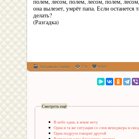
полем, лесом, полем, лесом, полем, лесом
она вылезет, умрёт папа. Если останется 
делать?
(Разгадка)
Загадки на логику
276
0.0
/
0
Смотреть ещё
В небе одна, в земле нету
Одна и та же ситуация со слов менеджера и сис
Одна подруга говорит другой
Встречает одна блондинка другую