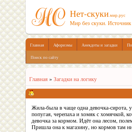
Нет-скуки
.мир.рус
Мир без скуки. Источник
Главная
Афоризмы
Анекдоты и загадки
По
Поиск по сайту
Главная
»
Загадки на логику
Жила-была в чаще одна девочка-сирота, у 
попугая, черепаха и хомяк с хомячкой, 
девочка за кормом. Идёт она лесом, полем
Пришла она к магазину, но кормов там ни