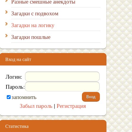
Разные смешные анекдоты
Загадки с подвохом
Загадки на логику
Загадки пошлые
Вход на сайт
Логин:
Пароль:
запомнить
Забыл пароль
|
Регистрация
Статистика