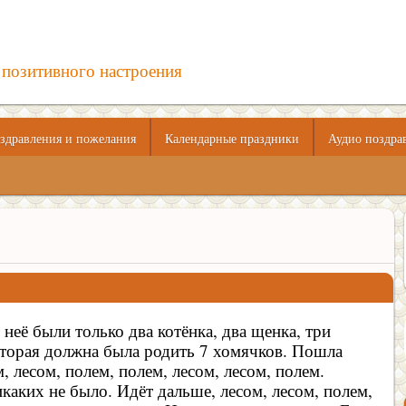
 позитивного настроения
здравления и пожелания
Календарные праздники
Аудио поздра
неё были только два котёнка, два щенка, три
которая должна была родить 7 хомячков. Пошла
, лесом, полем, полем, лесом, лесом, полем.
каких не было. Идёт дальше, лесом, лесом, полем,