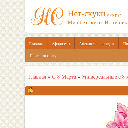
Нет-скуки
.мир.рус
Мир без скуки. Источник
Главная
Афоризмы
Анекдоты и загадки
По
Поиск по сайту
Главная
»
С 8 Марта
»
Универсальные с 8 