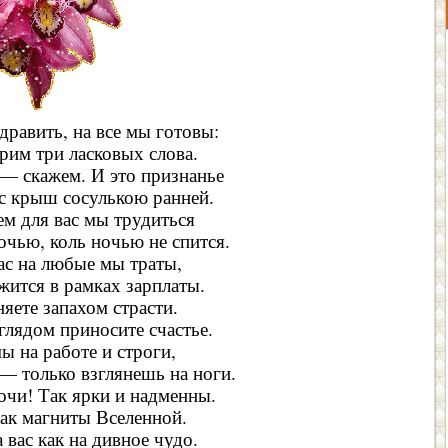
равить, на все мы готовы:
рим три ласковых слова.
— скажем. И это признанье
 с крыш сосулькою ранней.
ем для вас мы трудиться
ночью, коль ночью не спится.
ас на любые мы траты,
жится в рамках зарплаты.
яете запахом страсти.
глядом приносите счастье.
ы на работе и строги,
— только взглянешь на ноги.
очи! Так ярки и надменны.
как магниты Вселенной.
вас как на дивное чудо.