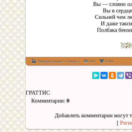
Вы — словно оа
Вы в сердце
Сильней чем лю
И даже такси
Полбака бензи
Универсальные с 8 марта
640
0.0
/
0
ГРАТТИС
0
Комментарии
:
Добавлять комментарии могут т
[
Реги