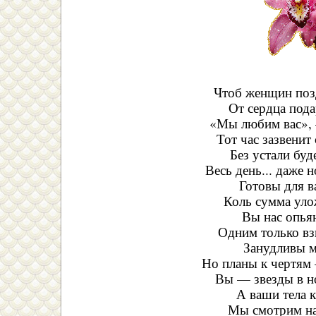
Чтоб женщин позд
От сердца пода
«Мы любим вас», 
Тот час зазвенит
Без устали буд
Весь день... даже 
Готовы для в
Коль сумма уло
Вы нас опьян
Одним только вз
Занудливы м
Но планы к чертям 
Вы — звезды в н
А ваши тела 
Мы смотрим на 