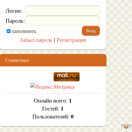
Логин:
Пароль:
запомнить
Забыл пароль
|
Регистрация
Статистика
1
Онлайн всего:
1
Гостей:
0
Пользователей: