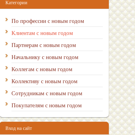
Категории
По профессии с новым годом
Клиентам с новым годом
Партнерам с новым годом
Начальнику с новым годом
Коллегам с новым годом
Коллективу с новым годом
Сотрудникам с новым годом
Покупателям с новым годом
Вход на сайт