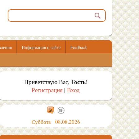
вления
Информация о сайте
Feedback
Гость
Приветствую Вас
,
!
Регистрация
|
Вход
Суббота 08.08.2026