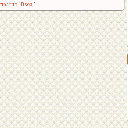
страция
|
Вход
]