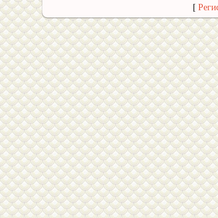
[
Реги