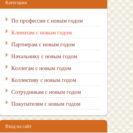
Категории
По профессии с новым годом
Клиентам с новым годом
Партнерам с новым годом
Начальнику с новым годом
Коллегам с новым годом
Коллективу с новым годом
Сотрудникам с новым годом
Покупателям с новым годом
Вход на сайт