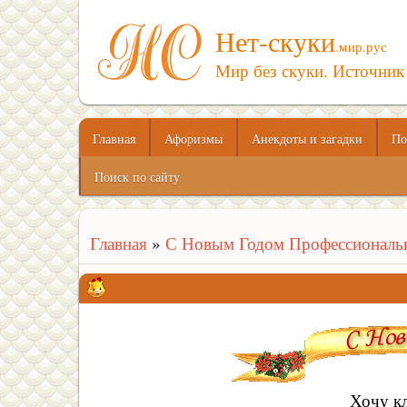
Нет-скуки
.мир.рус
Мир без скуки. Источник
Главная
Афоризмы
Анекдоты и загадки
По
Поиск по сайту
Главная
»
С Новым Годом Профессиональ
Хочу кл