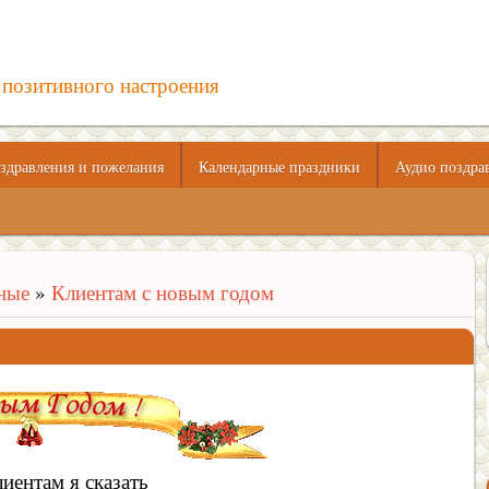
 позитивного настроения
здравления и пожелания
Календарные праздники
Аудио поздра
ные
»
Клиентам с новым годом
иентам я сказать