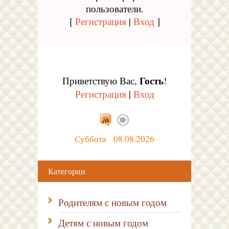
пользователи.
[
Регистрация
|
Вход
]
Гость
Приветствую Вас
,
!
Регистрация
|
Вход
Суббота 08.08.2026
Категории
Родителям с новым годом
Детям с новым годом