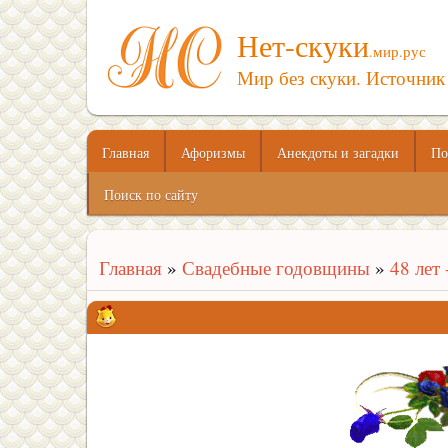
Нет-скуки
.мир.рус
Мир без скуки. Источник
Главная
Афоризмы
Анекдоты и загадки
По
Поиск по сайту
Главная
»
Свадебные годовщины
»
48 лет