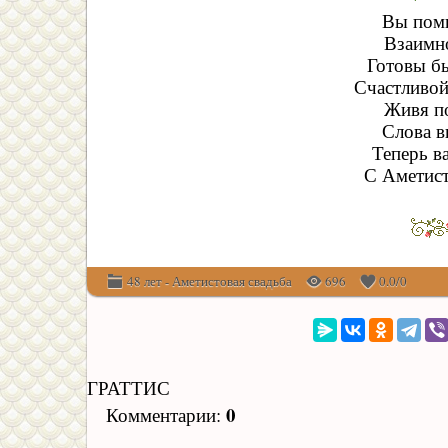
Вы помн
Взаимно
Готовы б
Счастливой
Живя по
Слова в
Теперь в
С Аметист
48 лет - Аметистовая свадьба
696
0.0
/
0
ГРАТТИС
0
Комментарии
: