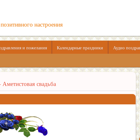
 позитивного настроения
здравления и пожелания
Календарные праздники
Аудио поздра
 - Аметистовая свадьба