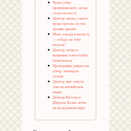
Чукча убил
проверяющего, когда
стоял на посту
Доктор, когда у моего
мужа оргазм, он так
громко кричит
Мам, а когда я выласту
— я буду на тебя
похоза?
Доктор, когда я
вынимаю член чтобы
помочиться
Прапорщик увидел на
плацу лежащую
голову
Доктор мне снятся
сны на английском
языке
Доктор Ватсон и
Шерлок Холмс летят
на воздушном шаре