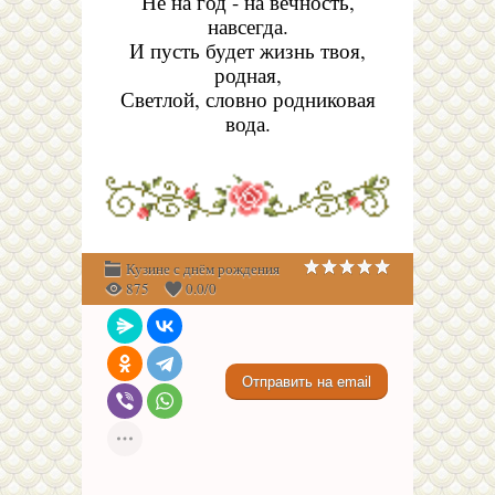
Не на год - на вечность,
навсегда.
И пусть будет жизнь твоя,
родная,
Светлой, словно родниковая
вода.
Кузине с днём рождения
875
0.0
/
0