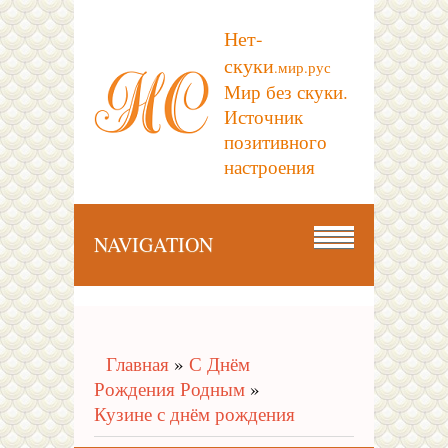
Нет-
скуки
.мир.рус
Мир без скуки.
Источник
позитивного
настроения
NAVIGATION
Главная
»
С Днём
Рождения Родным
»
Кузине с днём рождения