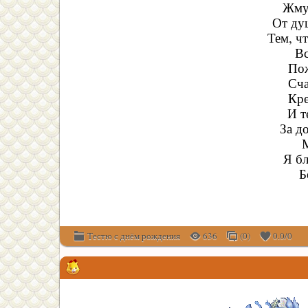
Жму 
От ду
Тем, ч
Вс
Пож
Сча
Кре
И т
За д
Я бл
Б
Тестю с днём рождения
636
(0)
0.0
/
0