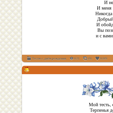
И н
И меня 
Никогда 
Добрый
И обойд
Вы поз
и с вами
Тестю с днём рождения
631
(0)
0.0
/
0
Мой тесть, 
Терпенья д