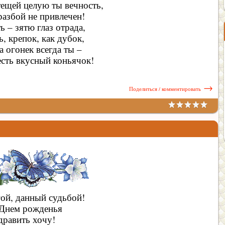
тещей целую ты вечность,
разбой не привлечен!
ь – зятю глаз отрада,
, крепок, как дубок,
а огонек всегда ты –
есть вкусный коньячок!
→
Поделиться / комментировать
гой, данный судьбой!
 Днем рожденья
равить хочу!