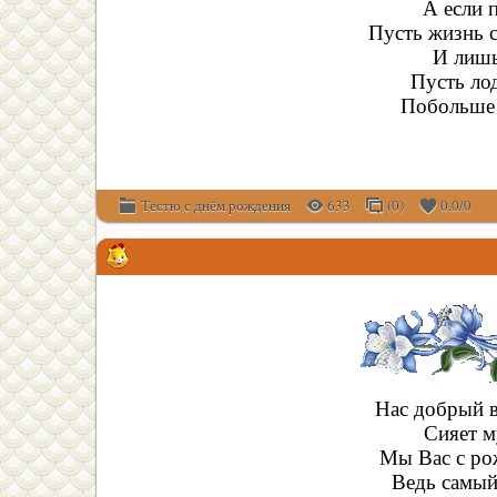
А если 
Пусть жизнь 
И лишь
Пусть ло
Побольше 
Тестю с днём рождения
633
(0)
0.0
/
0
Нас добрый в
Сияет м
Мы Вас с ро
Ведь самый