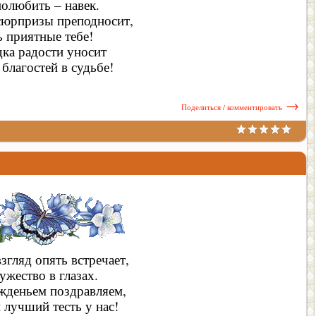
полюбить – навек.
сюрпризы преподносит,
 приятные тебе!
дка радости уносит
благостей в судьбе!
→
Поделиться / комментировать
згляд опять встречает,
ужество в глазах.
жденьем поздравляем,
 лучший тесть у нас!