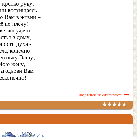
крепко руку,
ши восхищаясь,
то Вам в жизни –
ё по плечу!
елаю удачи,
стья в дому,
пости духа -
ела, конечно!
оченьку Вашу,
Мою жену,
агодарен Вам
есконечно!
→
Поделиться / комментировать