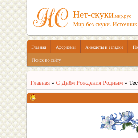
Нет-скуки
.мир.рус
Мир без скуки. Источник
Главная
Афоризмы
Анекдоты и загадки
По
Поиск по сайту
Главная
»
С Днём Рождения Родным
» Тес