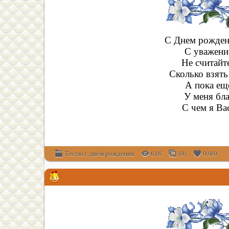
С Днем рожден
С уважени
Не считайте
Сколько взять
А пока ещ
У меня бл
С чем я Ва
Тестю с днём рождения
618
(0)
0.0
/
0