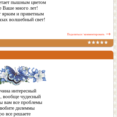
етает пышным цветом
е Ваше много лет!
т ярким и приветным
азах волшебный свет!
→
Поделиться / комментировать
чина интересный
ь, вообще чудесный
ы вам все проблемы
любите дилеммы
ро все решаете