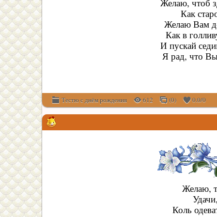
Желаю, чтоб 
Как стар
Желаю Вам до
Как в голли
И пускай седин
Я рад, что В
Тестю с днём рождения
612
(0)
0.0
/
0
Желаю, т
Удачи,
Коль одева