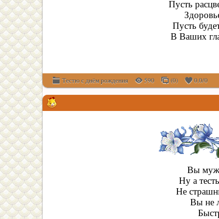
Пусть расцв
Здоровь
Пусть буде
В Ваших гл
Тестю с днём рождения
590
(0)
0.0
/
0
Вы муж
Ну а тест
Не страшн
Вы не 
Быст