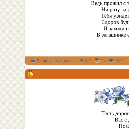
Ведь прожил с 
Ни разу за 
Тебя увидет
Здоров будь
И заходи н
В загашнике 
Тестю с днём рождения
613
(0)
0.0
/
0
Тесть доро
Вас с
Позд